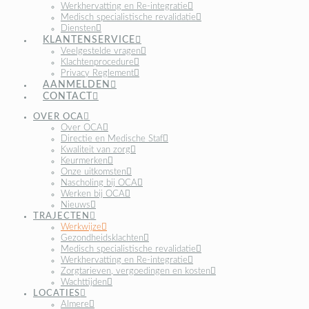
Werkhervatting en Re-integratie
Medisch specialistische revalidatie
Diensten
KLANTENSERVICE
Veelgestelde vragen
Klachtenprocedure
Privacy Reglement
AANMELDEN
CONTACT
OVER OCA
Over OCA
Directie en Medische Staf
Kwaliteit van zorg
Keurmerken
Onze uitkomsten
Nascholing bij OCA
Werken bij OCA
Nieuws
TRAJECTEN
Werkwijze
Gezondheidsklachten
Medisch specialistische revalidatie
Werkhervatting en Re-integratie
Zorgtarieven, vergoedingen en kosten
Wachttijden
LOCATIES
Almere