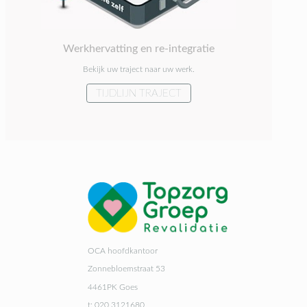
Werkhervatting en re-integratie
Bekijk uw traject naar uw werk.
TIJDLIJN TRAJECT
OCA hoofdkantoor
Zonnebloemstraat 53
4461PK Goes
t: 020 3121680