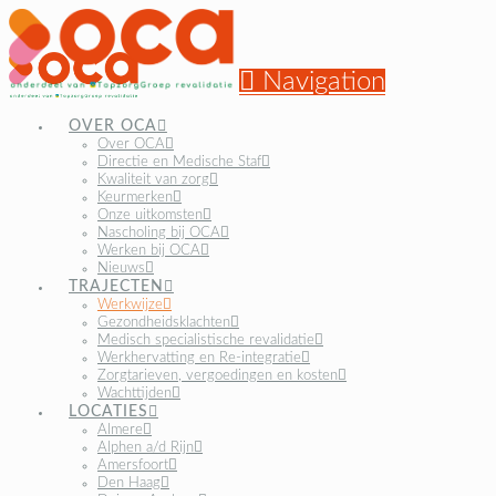
Navigation
OVER OCA
Over OCA
Directie en Medische Staf
Kwaliteit van zorg
Keurmerken
Onze uitkomsten
Nascholing bij OCA
Werken bij OCA
Nieuws
TRAJECTEN
Werkwijze
Gezondheidsklachten
Medisch specialistische revalidatie
Werkhervatting en Re-integratie
Zorgtarieven, vergoedingen en kosten
Wachttijden
LOCATIES
Almere
Alphen a/d Rijn
Amersfoort
Den Haag