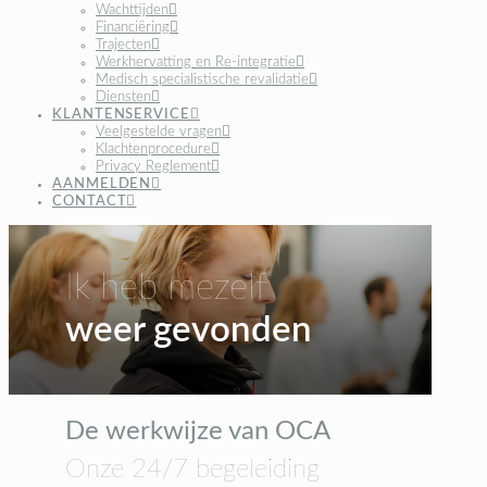
Wachttijden
Financiëring
Trajecten
Werkhervatting en Re-integratie
Medisch specialistische revalidatie
Diensten
KLANTENSERVICE
Veelgestelde vragen
Klachtenprocedure
Privacy Reglement
AANMELDEN
CONTACT
Ik heb mezelf
weer gevonden
De werkwijze van OCA
Onze 24/7 begeleiding