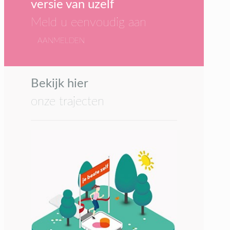
versie van uzelf
Meld u eenvoudig aan
AANMELDEN
Bekijk hier
onze trajecten