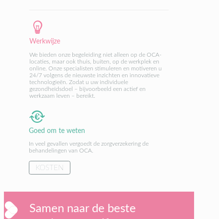
Werkwijze
We bieden onze begeleiding niet alleen op de OCA-
locaties, maar ook thuis, buiten, op de werkplek en
online. Onze specialisten stimuleren en motiveren u
24/7 volgens de nieuwste inzichten en innovatieve
technologieën. Zodat u uw individuele
gezondheidsdoel – bijvoorbeeld een actief en
werkzaam leven – bereikt.
Goed om te weten
In veel gevallen vergoedt de zorgverzekering de
behandelingen van OCA.
KOSTEN
Samen naar de beste