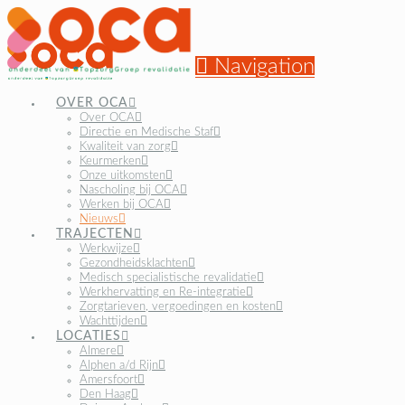
Navigation
OVER OCA
Over OCA
Directie en Medische Staf
Kwaliteit van zorg
Keurmerken
Onze uitkomsten
Nascholing bij OCA
Werken bij OCA
Nieuws
TRAJECTEN
Werkwijze
Gezondheidsklachten
Medisch specialistische revalidatie
Werkhervatting en Re-integratie
Zorgtarieven, vergoedingen en kosten
Wachttijden
LOCATIES
Almere
Alphen a/d Rijn
Amersfoort
Den Haag