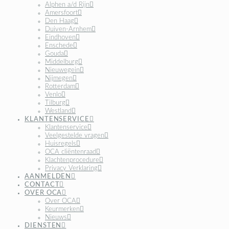
Alphen a/d Rijn
Amersfoort
Den Haag
Duiven-Arnhem
Eindhoven
Enschede
Gouda
Middelburg
Nieuwegein
Nijmegen
Rotterdam
Venlo
Tilburg
Westland
KLANTENSERVICE
Klantenservice
Veelgestelde vragen
Huisregels
OCA cliëntenraad
Klachtenprocedure
Privacy Verklaring
AANMELDEN
CONTACT
OVER OCA
Over OCA
Keurmerken
Nieuws
DIENSTEN