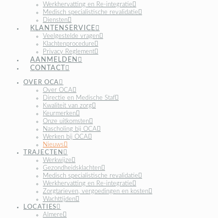
Werkhervatting en Re-integratie
Medisch specialistische revalidatie
Diensten
KLANTENSERVICE
Veelgestelde vragen
Klachtenprocedure
Privacy Reglement
AANMELDEN
CONTACT
OVER OCA
Over OCA
Directie en Medische Staf
Kwaliteit van zorg
Keurmerken
Onze uitkomsten
Nascholing bij OCA
Werken bij OCA
Nieuws
TRAJECTEN
Werkwijze
Gezondheidsklachten
Medisch specialistische revalidatie
Werkhervatting en Re-integratie
Zorgtarieven, vergoedingen en kosten
Wachttijden
LOCATIES
Almere