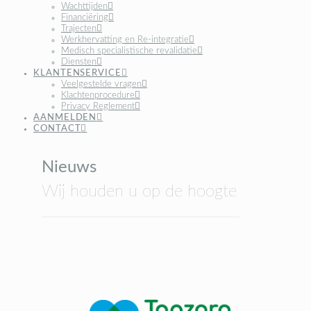
Wachttijden
Financiëring
Trajecten
Werkhervatting en Re-integratie
Medisch specialistische revalidatie
Diensten
KLANTENSERVICE
Veelgestelde vragen
Klachtenprocedure
Privacy Reglement
AANMELDEN
CONTACT
Nieuws
Wij houden u op de hoogte