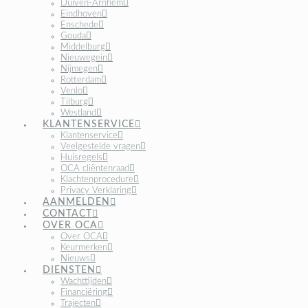
Duiven-Arnhem
Eindhoven
Enschede
Gouda
Middelburg
Nieuwegein
Nijmegen
Rotterdam
Venlo
Tilburg
Westland
KLANTENSERVICE
Klantenservice
Veelgestelde vragen
Huisregels
OCA cliëntenraad
Klachtenprocedure
Privacy Verklaring
AANMELDEN
CONTACT
OVER OCA
Over OCA
Keurmerken
Nieuws
DIENSTEN
Wachttijden
Financiëring
Trajecten